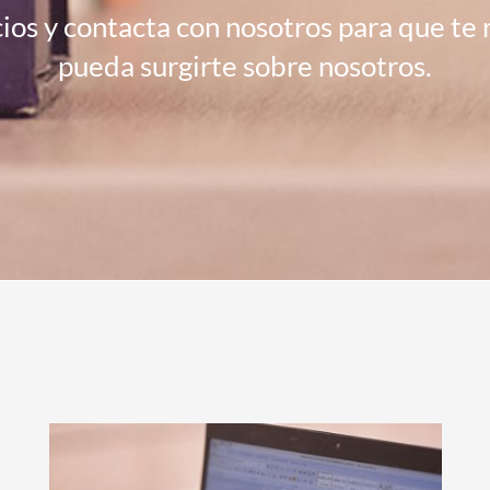
cios y contacta con nosotros para que te
pueda surgirte sobre nosotros.