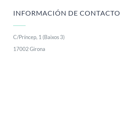
s puntos de vista y las opiniones expresadas son únicamente los del autor o
misión Europea. Ni la Unión Europea ni la Comisión Europea pueden ser
Català
Español